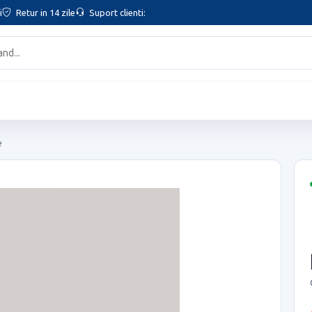
i
Retur in 14 zile
Suport clienti:
e