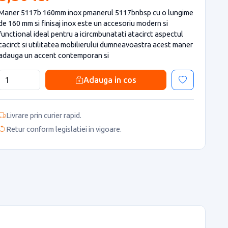
Maner 5117b 160mm inox pmanerul 5117bnbsp cu o lungime
de 160 mm si finisaj inox este un accesoriu modern si
functional ideal pentru a icircmbunatati atacirct aspectul
cacirct si utilitatea mobilierului dumneavoastra acest maner
adauga un accent contemporan si
Adauga in cos
Livrare prin curier rapid.
Retur conform legislatiei in vigoare.