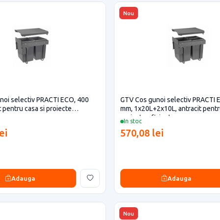
Nou
noi selectiv PRACTI ECO, 400
GTV Cos gunoi selectiv PRACTI 
 pentru casa si proiecte
mm, 1x20L+2x10L, antracit pentr
proiecte eficiente
In stoc
ei
570,08 lei
Adauga
Adauga
Nou