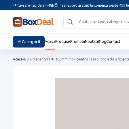
Livrare rapida 24-48h
Transport gratuit la comenzi peste 499 le
Box
Deal
Categorii
Acasa
Produse
Promotii
Noutati
Blog
Contact
Acasa
/
BOX Maner 5117B 160mm Inox pentru casa si proiecte eficient