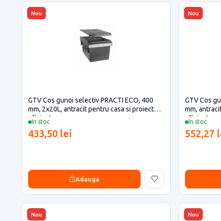
Nou
Nou
GTV Cos gunoi selectiv PRACTI ECO, 400
GTV Cos gu
mm, 2x20L, antracit pentru casa si proiecte
mm, antracit
eficiente
eficiente
In stoc
In stoc
433,50 lei
552,27 l
Adauga
Nou
Nou