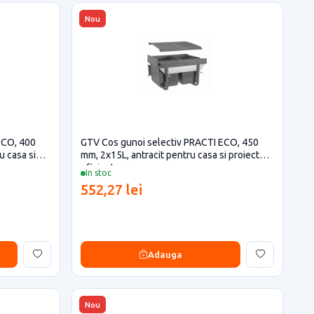
Nou
ECO, 400
GTV Cos gunoi selectiv PRACTI ECO, 450
u casa si
mm, 2x15L, antracit pentru casa si proiecte
eficiente
In stoc
552,27 lei
Adauga
Nou