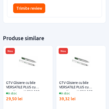
Trimite review
Produse similare
Nou
Nou
GTV Glisiere cu bile
GTV Glisiere cu bile
VERSATILE PLUS cu
VERSATILE PLUS cu
amortizare, H45XL300 mm
amortizare, H45XL350 mm
In stoc
In stoc
29,50 lei
39,32 lei