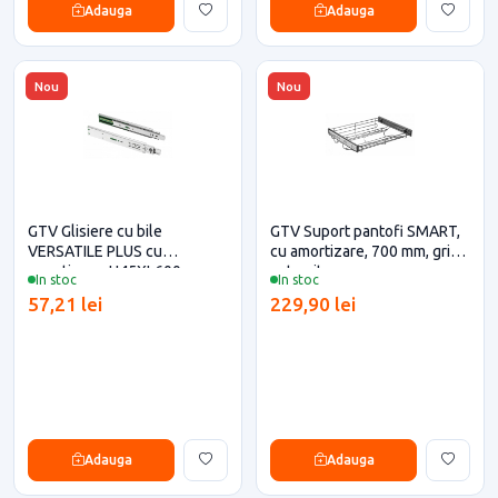
Adauga
Adauga
Nou
Nou
GTV Glisiere cu bile
GTV Suport pantofi SMART,
VERSATILE PLUS cu
cu amortizare, 700 mm, gri
amortizare, H45XL600 mm
antracit
In stoc
In stoc
57,21 lei
229,90 lei
Adauga
Adauga