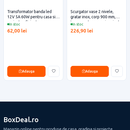
Transformator banda led
Scurgator vase 2 nivele,
12V 5A 60W pentru casa si
gratar inox, corp 900 mm,
proiecte eficiente
Inoxa pentru casa si proiecte
In stoc
In stoc
eficiente
62,00 lei
226,90 lei
Adauga
Adauga
BoxDeal.ro
Magazin online pentru produse de casa, gradina si proiecte