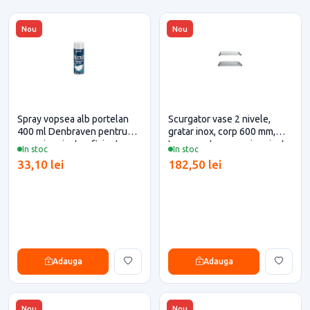
Nou
Nou
Spray vopsea alb portelan
Scurgator vase 2 nivele,
400 ml Denbraven pentru
gratar inox, corp 600 mm,
casa si proiecte eficiente
Inoxa pentru casa si proiecte
In stoc
In stoc
eficiente
33,10 lei
182,50 lei
Adauga
Adauga
Nou
Nou