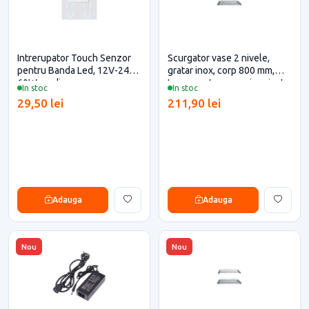
Intrerupator Touch Senzor
Scurgator vase 2 nivele,
pentru Banda Led, 12V-24V,
gratar inox, corp 800 mm,
60W, cu dimare
Inoxa pentru casa si proiecte
In stoc
In stoc
eficiente
29,50 lei
211,90 lei
Adauga
Adauga
Nou
Nou