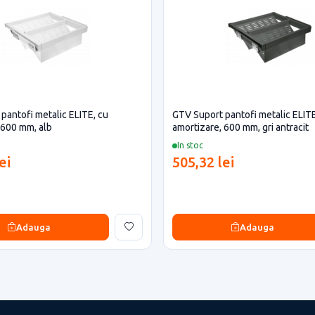
pantofi metalic ELITE, cu
GTV Suport pantofi metalic ELITE
 600 mm, alb
amortizare, 600 mm, gri antracit
In stoc
ei
505,32 lei
Adauga
Adauga