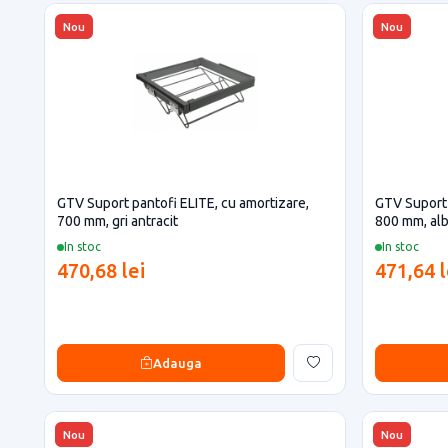
Nou
Nou
GTV Suport pantofi ELITE, cu amortizare,
GTV Suport 
700 mm, gri antracit
800 mm, al
In stoc
In stoc
470,68 lei
471,64 l
Adauga
Nou
Nou