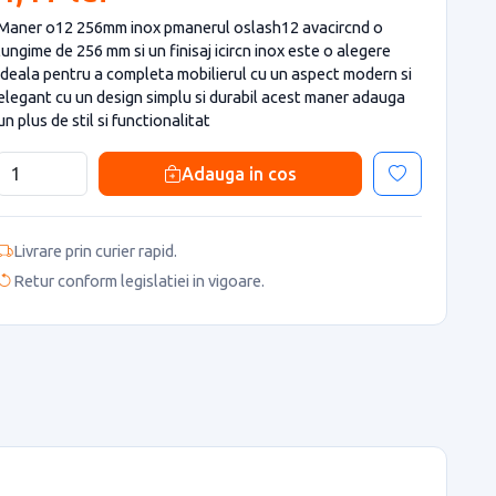
Maner o12 256mm inox pmanerul oslash12 avacircnd o
lungime de 256 mm si un finisaj icircn inox este o alegere
ideala pentru a completa mobilierul cu un aspect modern si
elegant cu un design simplu si durabil acest maner adauga
un plus de stil si functionalitat
Adauga in cos
Livrare prin curier rapid.
Retur conform legislatiei in vigoare.