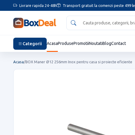
Livrare rapida 24-48h
Transport gratuit la comenzi peste 499 le
Box
Deal
Categorii
Acasa
Produse
Promotii
Noutati
Blog
Contact
Acasa
/
BOX Maner Ø12 256mm Inox pentru casa si proiecte eficiente