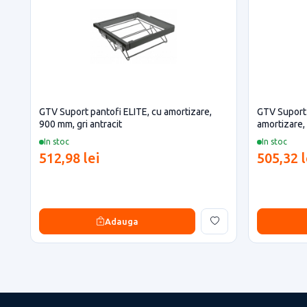
GTV Suport pantofi ELITE, cu amortizare,
GTV Suport 
900 mm, gri antracit
amortizare,
In stoc
In stoc
512,98 lei
505,32 l
Adauga