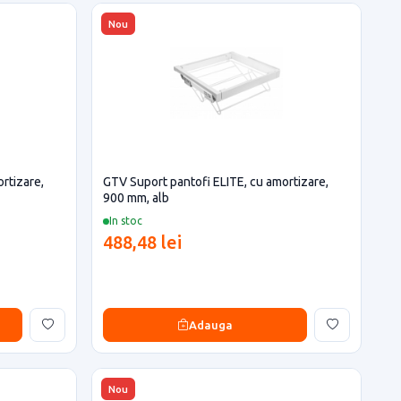
Nou
rtizare,
GTV Suport pantofi ELITE, cu amortizare,
900 mm, alb
In stoc
488,48 lei
Adauga
Nou