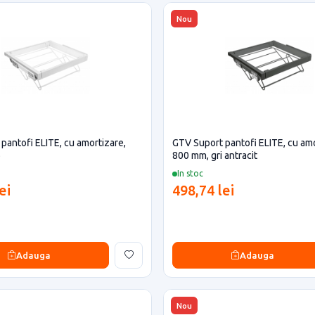
Nou
pantofi ELITE, cu amortizare,
GTV Suport pantofi ELITE, cu amo
b
800 mm, gri antracit
In stoc
ei
498,74 lei
Adauga
Adauga
Nou