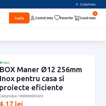
Contul meu
0
Cauta
Contul meu
Favorite
Cosul meu
In stoc
BOX Maner Ø12 256mm
Inox pentru casa si
proiecte eficiente
Cod produs: 1000000005424
4,17 lei