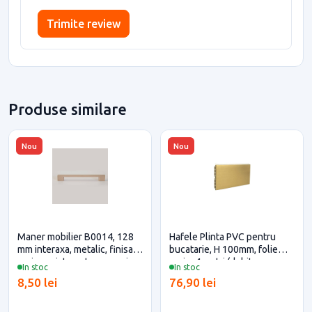
Trimite review
Produse similare
Nou
Nou
Maner mobilier B0014, 128
Hafele Plinta PVC pentru
mm interaxa, metalic, finisaj
bucatarie, H 100mm, folie
auriu periat pentru casa si
aurie, 4 metri (debitare
In stoc
In stoc
proiecte eficiente
maxim 3 metri)
8,50 lei
76,90 lei