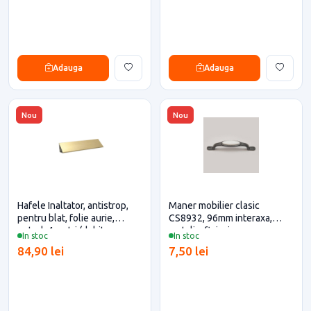
Adauga
Adauga
Nou
Nou
Hafele Inaltator, antistrop,
Maner mobilier clasic
pentru blat, folie aurie,
CS8932, 96mm interaxa,
neted, 4 metri (debitare
metalic, finisaj negru-
In stoc
In stoc
maxim 3 metri)
ceramica-alba pentru casa si
84,90 lei
7,50 lei
proiecte eficiente