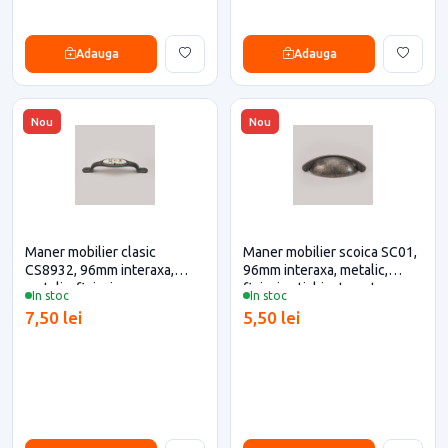
Adauga
Adauga
Nou
Nou
Maner mobilier clasic
Maner mobilier scoica SC01,
CS8932, 96mm interaxa,
96mm interaxa, metalic,
metalic, finisaj negru-
finisaj antichizat pentru casa
In stoc
In stoc
ceramica-floare pentru casa
si proiecte eficiente
7,50 lei
5,50 lei
si proiecte eficiente