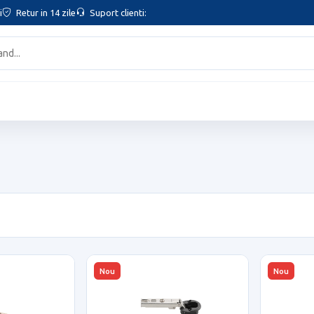
i
Retur in 14 zile
Suport clienti:
Nou
Nou