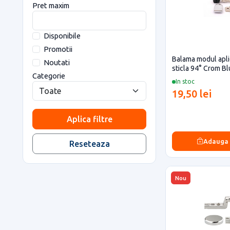
Pret maxim
Disponibile
Promotii
Balama modul apli
Noutati
sticla 94° Crom B
Categorie
In stoc
19,50 lei
Aplica filtre
Adauga
Reseteaza
Nou