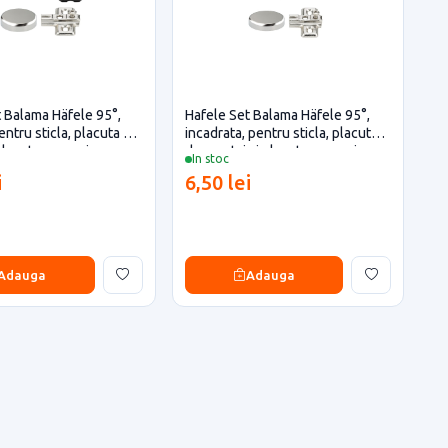
 Balama Häfele 95°,
Hafele Set Balama Häfele 95°,
entru sticla, placuta de
incadrata, pentru sticla, placuta
placuta acoperire,
de montaj si placuta acoperire,
In stoc
miniu
finisaj aluminiu
i
6,50 lei
Adauga
Adauga