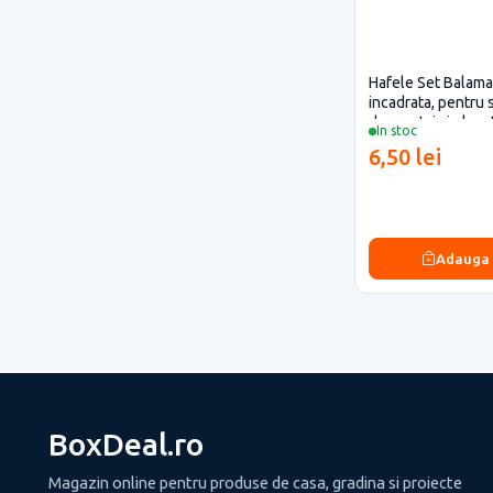
Hafele Set Balama
incadrata, pentru s
de montaj si placu
In stoc
finisaj crom
6,50 lei
Adauga
BoxDeal.ro
Magazin online pentru produse de casa, gradina si proiecte