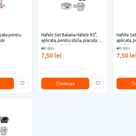
cata pentru
Hafele Set Balama Häfele 95°,
Hafele Set
lum
aplicata, pentru sticla, placuta de
aplicata, p
montaj si placuta acoperire,
montaj si 
In stoc
In stoc
finisaj crom
finisaj alu
7,50 lei
7,50 le
Adauga