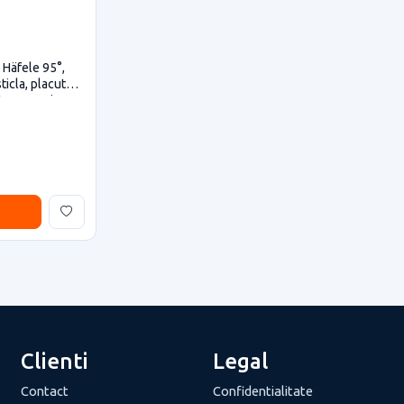
 Häfele 95°,
ticla, placuta
ta acoperire,
Clienti
Legal
Contact
Confidentialitate