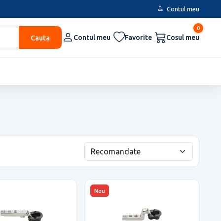
Contul meu
0
Cauta
Contul meu
Favorite
Cosul meu
Nou