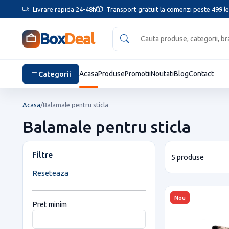
Livrare rapida 24-48h
Transport gratuit la comenzi peste 499 le
Box
Deal
Categorii
Acasa
Produse
Promotii
Noutati
Blog
Contact
Acasa
/
Balamale pentru sticla
Balamale pentru sticla
Filtre
5 produse
Reseteaza
Nou
Pret minim