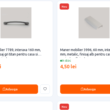
Nou
ier 7789, interaxa 160 mm,
Maner mobilier 3996, 60 mm, int
saj gri titan pentru casa si
mm, metalic, finisaj alb pentru ca
iciente
proiecte eficiente
In stoc
i
4,50 lei
Adauga
Adauga
Nou