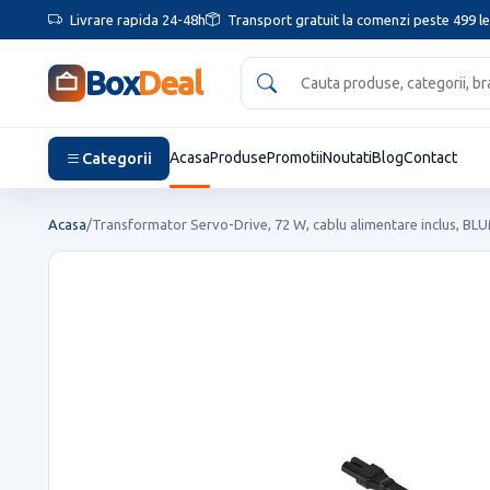
Livrare rapida 24-48h
Transport gratuit la comenzi peste 499 le
Box
Deal
Categorii
Acasa
Produse
Promotii
Noutati
Blog
Contact
Acasa
/
Transformator Servo-Drive, 72 W, cablu alimentare inclus, BLUM