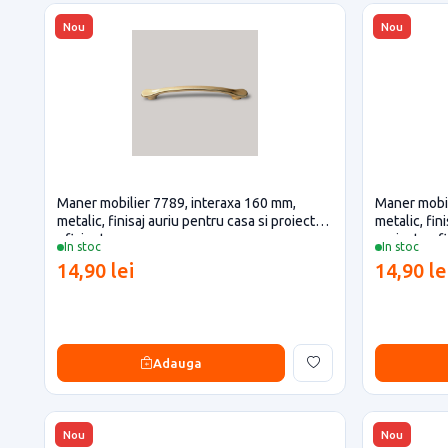
Nou
Nou
Maner mobilier 7789, interaxa 160 mm,
Maner mobil
metalic, finisaj auriu pentru casa si proiecte
metalic, fini
eficiente
proiecte ef
In stoc
In stoc
14,90 lei
14,90 le
Adauga
Nou
Nou