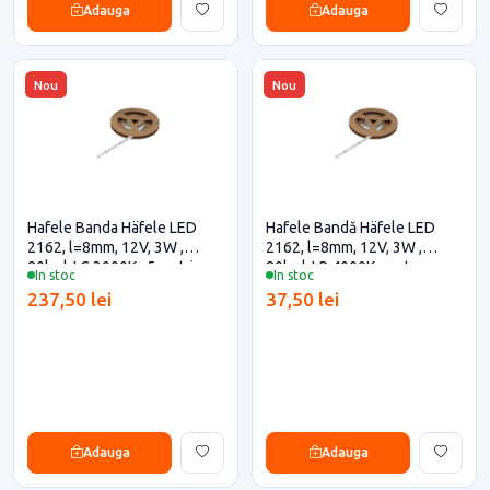
Adauga
Adauga
Nou
Nou
Hafele Banda Häfele LED
Hafele Bandă Häfele LED
2162, l=8mm, 12V, 3W ,
2162, l=8mm, 12V, 3W ,
80led, LC 3000K , 5 metri
80led, LR 4000K pentru casa
In stoc
In stoc
pentru casa si proiecte
si proiecte eficiente
237,50 lei
37,50 lei
eficiente
Adauga
Adauga