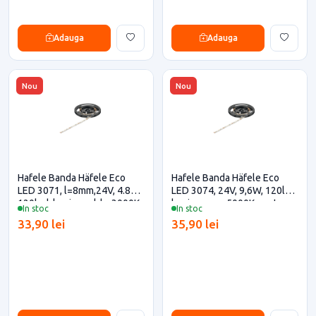
Adauga
Adauga
Nou
Nou
Hafele Banda Häfele Eco
Hafele Banda Häfele Eco
LED 3071, l=8mm,24V, 4.8W,
LED 3074, 24V, 9,6W, 120led,
120led, lumina calda, 3000K
lumina rece, 5000K pentru
In stoc
In stoc
pentru casa si proiecte
casa si proiecte eficiente
33,90 lei
35,90 lei
eficiente