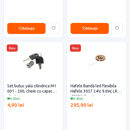
Adauga
Adauga
Nou
Nou
Set butuc yala cilindrica M1
Hafele Bandă led flexibila
001 - 200, cheie cu capac
Häfele 3057 24V, 9.6W, LR
plastic
4000K, 3 metri pentru casa si
In stoc
In stoc
proiecte eficiente
4,90 lei
295,90 lei