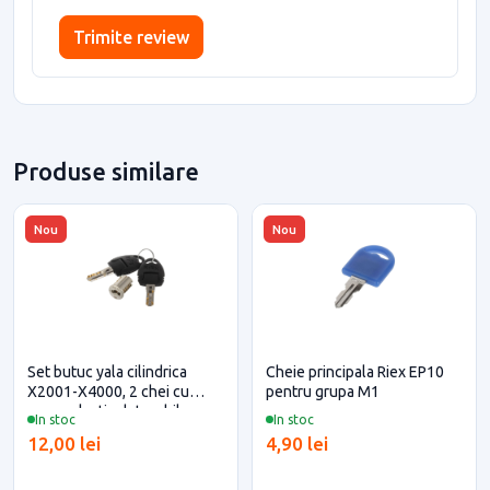
Trimite review
Produse similare
Nou
Nou
Set butuc yala cilindrica
Cheie principala Riex EP10
X2001-X4000, 2 chei cu
pentru grupa M1
capac plastic detasabil
In stoc
In stoc
12,00 lei
4,90 lei