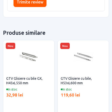
Trimite review
Produse similare
Nou
Nou
GTV Glisiere cu bile GX,
GTV Glisiere cu bile,
H45xL550 mm
H53xL600 mm
In stoc
In stoc
32,98 lei
119,60 lei