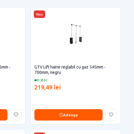
Nou
45mm -
GTV Lift haine reglabil cu gaz 545mm -
700mm, negru
In stoc
219,49 lei
Adauga