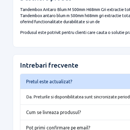
Tandembox Antaro Blum M 500mm H68mm Gri extractie totala s
Tandembox antaro blum m 500mm h68mm gri extractie total
oferind functionalitate durabilitate si un de
Produsul este potrivit pentru clienti care cauta o solutie prac
Intrebari frecvente
Pretul este actualizat?
Da. Preturile si disponibilitatea sunt sincronizate period
Cum se livreaza produsul?
Pot primi confirmare pe email?