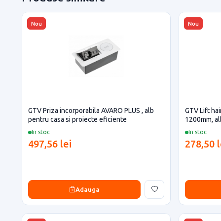
Nou
Nou
GTV Priza incorporabila AVARO PLUS , alb
GTV Lift ha
pentru casa si proiecte eficiente
1200mm, al
In stoc
In stoc
497,56 lei
278,50 l
Adauga