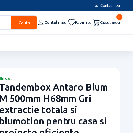
Contul meu
0
Cauta
Contul meu
Favorite
Cosul meu
In stoc
Tandembox Antaro Blum
M 500mm H68mm Gri
extractie totala si
blumotion pentru casa si
proiecte eficiente