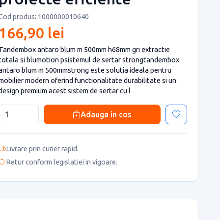
Cod produs: 1000000010640
166,90 lei
Tandembox antaro blum m 500mm h68mm gri extractie
totala si blumotion psistemul de sertar strongtandembox
antaro blum m 500mmstrong este solutia ideala pentru
mobilier modern oferind functionalitate durabilitate si un
design premium acest sistem de sertar cu l
Adauga in cos
Livrare prin curier rapid.
Retur conform legislatiei in vigoare.