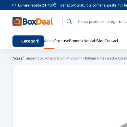
Livrare rapida 24-48h
Transport gratuit la comenzi peste 499 le
Box
Deal
Categorii
Acasa
Produse
Promotii
Noutati
Blog
Contact
Acasa
/
Tandembox Antaro Blum M 500mm H68mm Gri extractie totala si