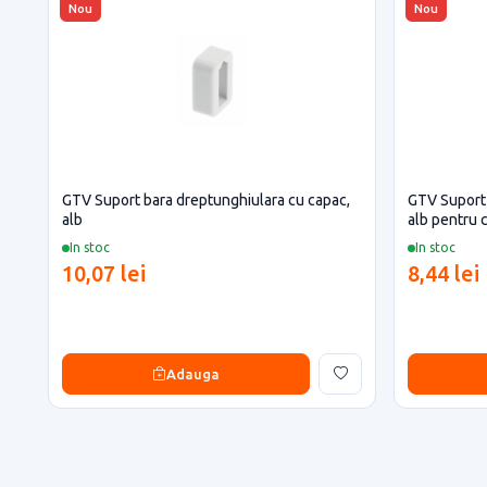
Nou
Nou
GTV Suport bara dreptunghiulara cu capac,
GTV Suport 
alb
alb pentru c
In stoc
In stoc
10,07 lei
8,44 lei
Adauga