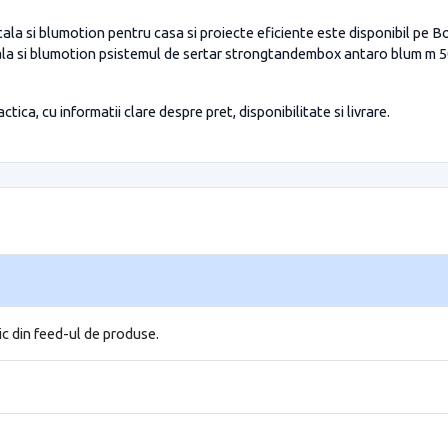
i blumotion pentru casa si proiecte eficiente este disponibil pe BoxDe
a si blumotion psistemul de sertar strongtandembox antaro blum m 5
tica, cu informatii clare despre pret, disponibilitate si livrare.
ic din feed-ul de produse.