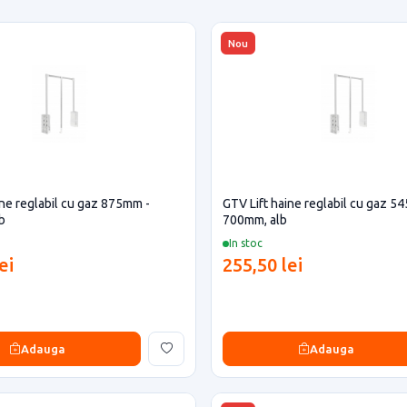
Nou
ine reglabil cu gaz 875mm -
GTV Lift haine reglabil cu gaz 5
b
700mm, alb
In stoc
ei
255,50 lei
Adauga
Adauga