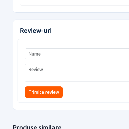
Review-uri
Trimite review
Produse similare