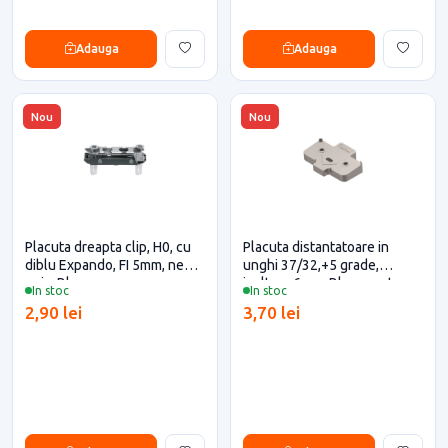
Adauga
Adauga
Nou
Nou
Placuta dreapta clip, H0, cu
Placuta distantatoare in
diblu Expando, FI 5mm, negru
unghi 37/32,+5 grade,
onix, Blum
inaltare 6mm, Blum pentru
In stoc
In stoc
casa si proiecte eficiente
2,90 lei
3,70 lei