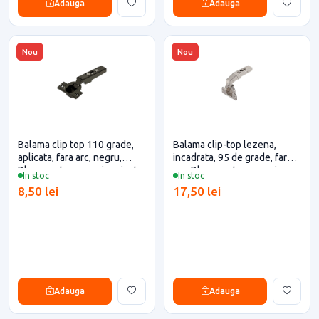
Adauga
Adauga
Nou
Nou
Balama clip top 110 grade,
Balama clip-top lezena,
aplicata, fara arc, negru,
incadrata, 95 de grade, fara
Blum pentru casa si proiecte
arc, Blum pentru casa si
In stoc
In stoc
eficiente
proiecte eficiente
8,50 lei
17,50 lei
Adauga
Adauga