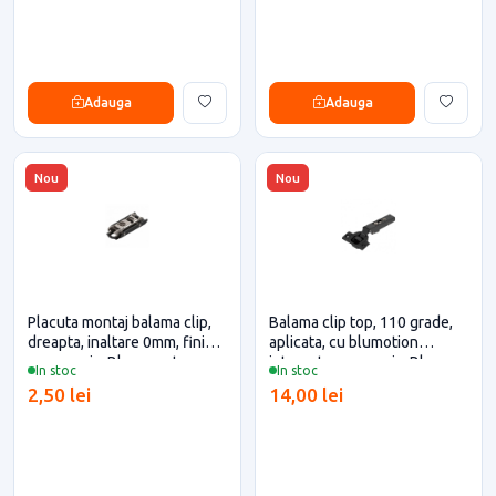
Adauga
Adauga
Nou
Nou
Placuta montaj balama clip,
Balama clip top, 110 grade,
dreapta, inaltare 0mm, finisaj
aplicata, cu blumotion
negru onix, Blum pentru casa
integrat, negru onix, Blum
In stoc
In stoc
si proiecte eficiente
2,50 lei
14,00 lei