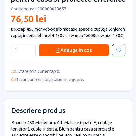
Cod produs: 1000000023657
76,50 lei
Boxcap 450 merivobox alb matase spate e cuplaje lonjeron
cuplaj inserta blum zl4 450s e sw mzb4e000s sw mzf4 50i2
Adauga in cos
Livrare prin curier rapid.
Retur conform legislatiei in vigoare.
Descriere produs
Boxcap 450 Merivobox Alb Matase (spate E, cuplaje
lonjeron), cuplaj inserta, Blum pentru casa si proiecte
eficiente este disponibil pe BoxDeal.ro cu pret si