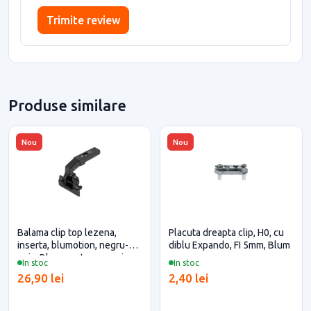
Trimite review
Produse similare
Nou
Nou
Balama clip top lezena,
Placuta dreapta clip, H0, cu
inserta, blumotion, negru-
diblu Expando, FI 5mm, Blum
onix, Blum pentru casa si
In stoc
In stoc
proiecte eficiente
26,90 lei
2,40 lei