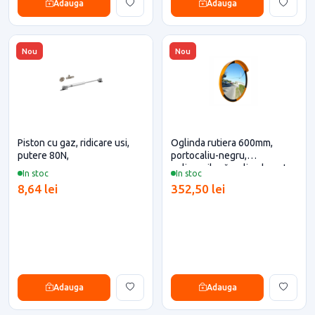
Adauga
Adauga
Nou
Nou
Piston cu gaz, ridicare usi,
Oglinda rutiera 600mm,
putere 80N,
portocaliu-negru,
polipropilenă-policarbonat
In stoc
In stoc
pentru casa si proiecte
8,64 lei
352,50 lei
eficiente
Adauga
Adauga