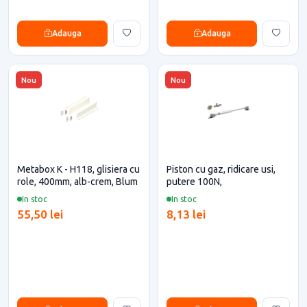
Adauga
Adauga
Nou
Nou
Metabox K - H118, glisiera cu
Piston cu gaz, ridicare usi,
role, 400mm, alb-crem, Blum
putere 100N,
In stoc
In stoc
55,50 lei
8,13 lei