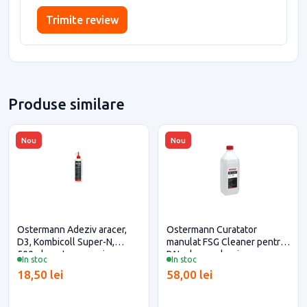
Trimite review
Produse similare
Nou
Nou
Ostermann Adeziv aracer,
Ostermann Curatator
D3, Kombicoll Super-N,
manulat FSG Cleaner pentru
500ml pentru casa si
PAL, duza pulverizare,
In stoc
In stoc
proiecte eficiente
lamaie, creion, pix, marker 1L
18,50 lei
58,00 lei