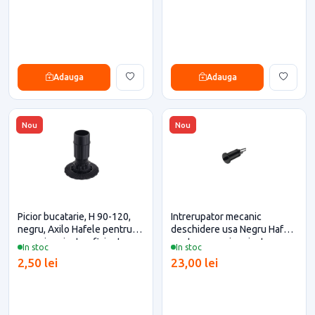
Adauga
Adauga
Nou
Nou
Picior bucatarie, H 90-120,
Intrerupator mecanic
negru, Axilo Hafele pentru
deschidere usa Negru Hafele
casa si proiecte eficiente
pentru casa si proiecte
In stoc
In stoc
eficiente
2,50 lei
23,00 lei