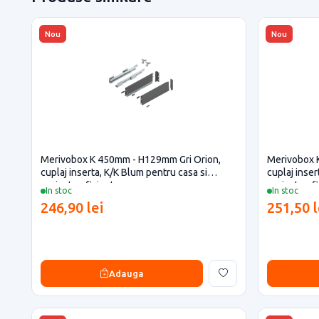
Nou
Nou
Merivobox K 450mm - H129mm Gri Orion,
Merivobox 
cuplaj inserta, K/K Blum pentru casa si
cuplaj inser
proiecte eficiente
proiecte ef
In stoc
In stoc
246,90 lei
251,50 l
Adauga