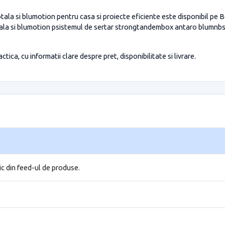
si blumotion pentru casa si proiecte eficiente este disponibil pe BoxD
la si blumotion psistemul de sertar strongtandembox antaro blumnbs
tica, cu informatii clare despre pret, disponibilitate si livrare.
ic din feed-ul de produse.