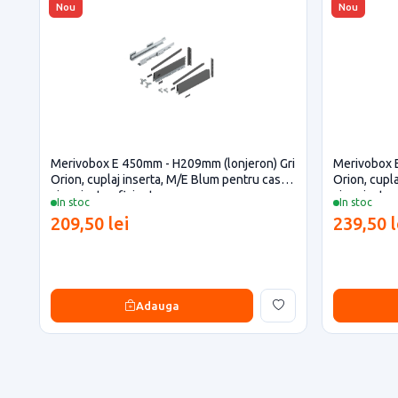
Nou
Nou
Merivobox E 450mm - H209mm (lonjeron) Gri
Merivobox 
Orion, cuplaj inserta, M/E Blum pentru casa
Orion, cupl
si proiecte eficiente
si proiecte 
In stoc
In stoc
209,50 lei
239,50 l
Adauga