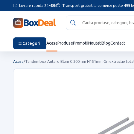
Livrare rapida 24-48h
Transport gratuit la comenzi peste 499 le
Box
Deal
Categorii
Acasa
Produse
Promotii
Noutati
Blog
Contact
Acasa
/
Tandembox Antaro Blum C 300mm H151mm Gri extractie totala s