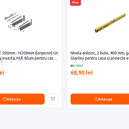
Nou
E 500mm - H209mm (lonjeron) Gri
Nivela antisoc, 2 bule, 400 mm, g
aj inserta, M/E Blum pentru casa
Stanley pentru casa si proiecte e
eficiente
In stoc
ei
68,90 lei
Adauga
Adauga