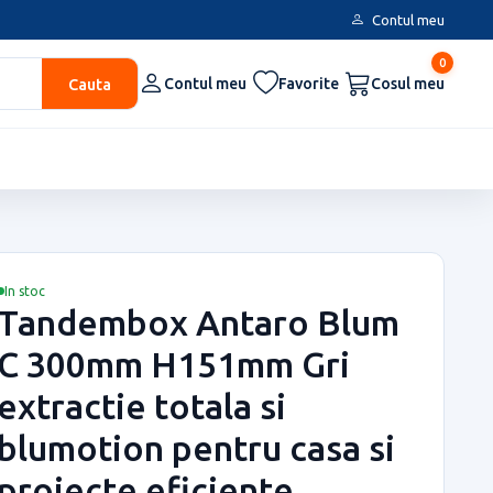
Contul meu
0
Cauta
Contul meu
Favorite
Cosul meu
In stoc
Tandembox Antaro Blum
C 300mm H151mm Gri
extractie totala si
blumotion pentru casa si
proiecte eficiente