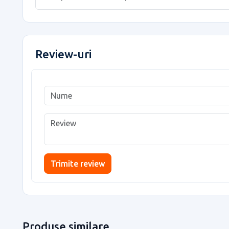
Review-uri
Trimite review
Produse similare