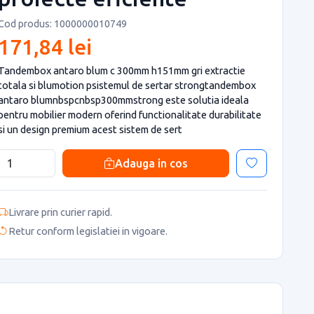
Cod produs: 1000000010749
171,84 lei
Tandembox antaro blum c 300mm h151mm gri extractie
totala si blumotion psistemul de sertar strongtandembox
antaro blumnbspcnbsp300mmstrong este solutia ideala
pentru mobilier modern oferind functionalitate durabilitate
si un design premium acest sistem de sert
Adauga in cos
Livrare prin curier rapid.
Retur conform legislatiei in vigoare.