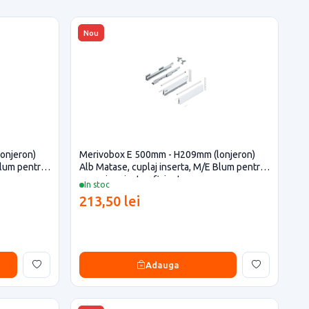
Nou
onjeron)
Merivobox E 500mm - H209mm (lonjeron)
Blum pentru
Alb Matase, cuplaj inserta, M/E Blum pentru
casa si proiecte eficiente
In stoc
213,50 lei
Adauga