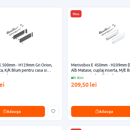
Nou
K 500mm - H129mm Gri Orion,
Merivobox E 450mm - H209mm (l
ta, K/K Blum pentru casa si
Alb Matase, cuplaj inserta, M/E 
iciente
casa si proiecte eficiente
In stoc
ei
209,50 lei
Adauga
Adauga