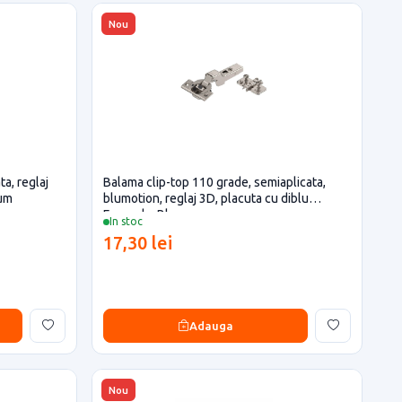
Nou
ta, reglaj
Balama clip-top 110 grade, semiaplicata,
lum
blumotion, reglaj 3D, placuta cu diblu
Expando, Blum
In stoc
17,30 lei
Adauga
Nou