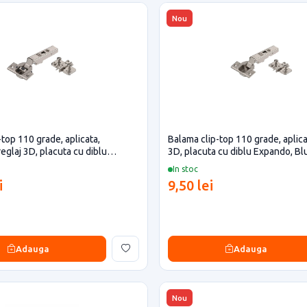
Nou
top 110 grade, aplicata,
Balama clip-top 110 grade, aplica
eglaj 3D, placuta cu diblu
3D, placuta cu diblu Expando, B
lum
In stoc
i
9,50 lei
Adauga
Adauga
Nou