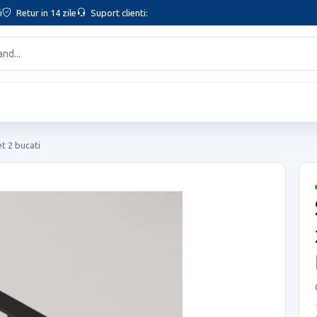
i
Retur in 14 zile
Suport clienti:
et 2 bucati