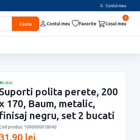
Contul meu
0
Cauta
Contul meu
Favorite
Cosul meu
In stoc
Suporti polita perete, 200
x 170, Baum, metalic,
finisaj negru, set 2 bucati
Cod produs: 1000000018042
31,90 lei