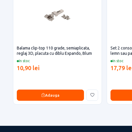
Balama clip-top 110 grade, semiaplicata,
Set 2 consol
reglaj 3D, placuta cu diblu Expando, Blum
lemn sau pa
maro
In stoc
In stoc
10,90 lei
17,79 le
Adauga