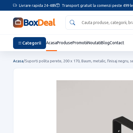
Livrare rapida 24-48h
Transport gratuit la comenzi peste 499 le
Box
Deal
Categorii
Acasa
Produse
Promotii
Noutati
Blog
Contact
Acasa
/
Suporti polita perete, 200 x 170, Baum, metalic, finisaj negru, s