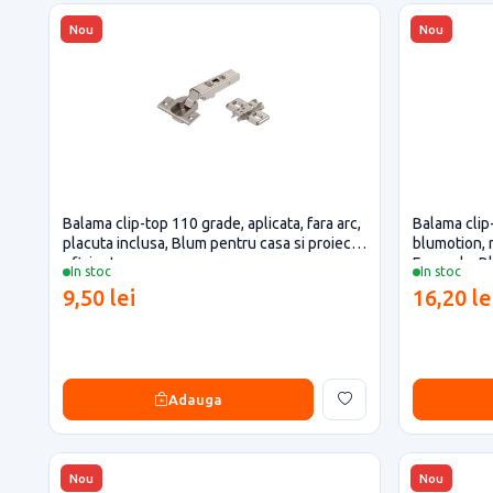
Nou
Nou
Balama clip-top 110 grade, aplicata, fara arc,
Balama clip-
placuta inclusa, Blum pentru casa si proiecte
blumotion, r
eficiente
Expando, B
In stoc
In stoc
9,50 lei
16,20 le
Adauga
Nou
Nou