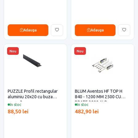
Adauga
Adauga
Nou
Nou
PUZZLE Profil rectangular
BLUM Aventos HF TOP H
aluminiu 20x20 cu buza
840 - 1200 MM 2500 CU
negru 3m
BRATE 3900 ALB
In stoc
In stoc
88,50 lei
482,90 lei