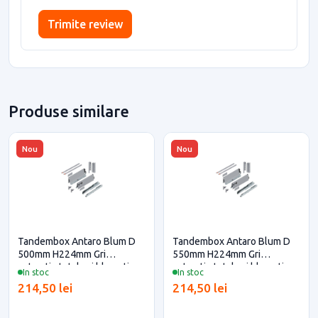
Trimite review
Produse similare
Nou
Nou
Tandembox Antaro Blum D
Tandembox Antaro Blum D
500mm H224mm Gri
550mm H224mm Gri
extractie totala si blumotion
extractie totala si blumotion
In stoc
In stoc
pentru casa si proiecte
pentru casa si proiecte
214,50 lei
214,50 lei
eficiente
eficiente