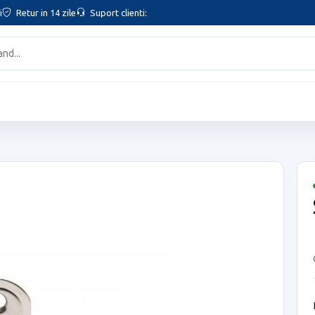
i
Retur in 14 zile
Suport clienti: