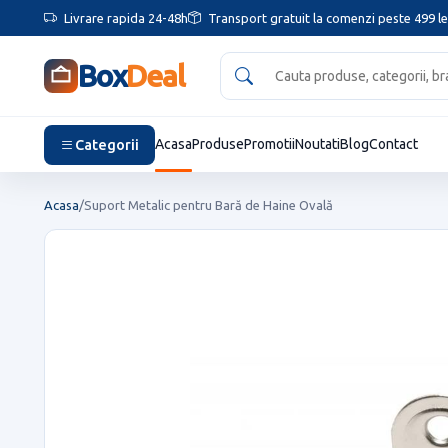
Livrare rapida 24-48h
Transport gratuit la comenzi peste 499 le
Box
Deal
Categorii
Acasa
Produse
Promotii
Noutati
Blog
Contact
Acasa
/
Suport Metalic pentru Bară de Haine Ovală