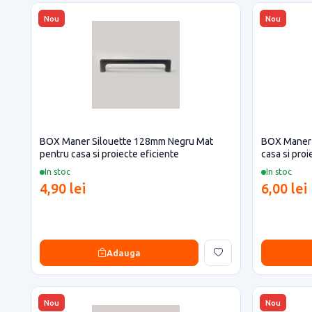
Nou
Nou
BOX Maner Silouette 128mm Negru Mat
BOX Maner 
pentru casa si proiecte eficiente
casa si proi
In stoc
In stoc
4,90 lei
6,00 lei
Adauga
Nou
Nou