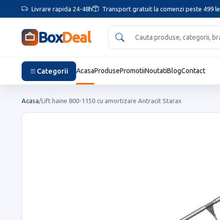
Livrare rapida 24-48h
Transport gratuit la comenzi peste 499 le
Box
Deal
Categorii
Acasa
Produse
Promotii
Noutati
Blog
Contact
Acasa
/
Lift haine 800-1150 cu amortizare Antracit Starax