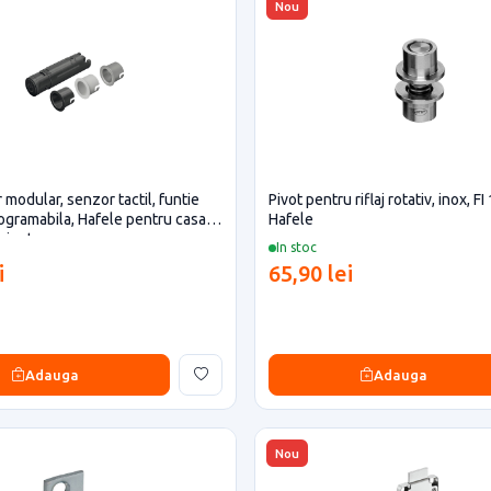
Nou
 modular, senzor tactil, funtie
Pivot pentru riflaj rotativ, inox, FI 
gramabila, Hafele pentru casa si
Hafele
iciente
In stoc
i
65,90 lei
Adauga
Adauga
Nou