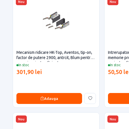
Nou
Nou
Mecanism ridicare HK-Top, Aventos, tip-on,
Intrerupator
factor de putere 2900, antrcit, Blum pentru
memorie pro
casa si proiecte eficiente
proiecte ef
In stoc
In stoc
301,90 lei
50,50 le
Adauga
Nou
Nou