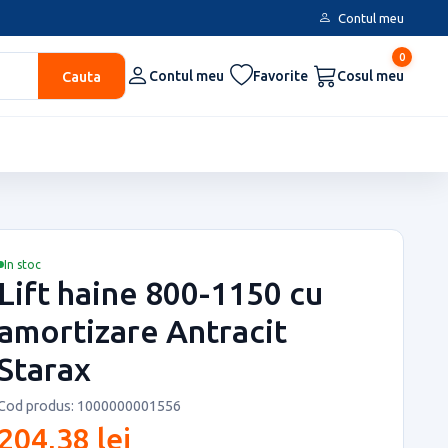
Contul meu
0
Cauta
Contul meu
Favorite
Cosul meu
In stoc
Lift haine 800-1150 cu
amortizare Antracit
Starax
Cod produs: 1000000001556
204,38 lei