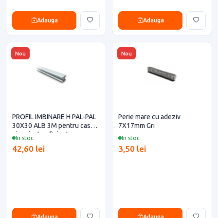
Adauga
Adauga
Nou
Nou
PROFIL IMBINARE H PAL-PAL
Perie mare cu adeziv
30X30 ALB 3M pentru casa
7X17mm Gri
si proiecte eficiente
In stoc
In stoc
42,60 lei
3,50 lei
Adauga
Adauga