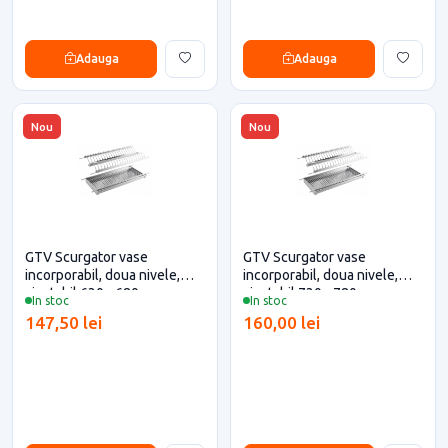
Adauga
Adauga
Nou
Nou
GTV Scurgator vase
GTV Scurgator vase
incorporabil, doua nivele,
incorporabil, doua nivele,
ajustabil 630 - 680 mm, corp
ajustabil 730 - 780 mm, corp
In stoc
In stoc
700, inox pentru casa si
800, inox pentru casa si
147,50 lei
160,00 lei
proiecte eficiente
proiecte eficiente