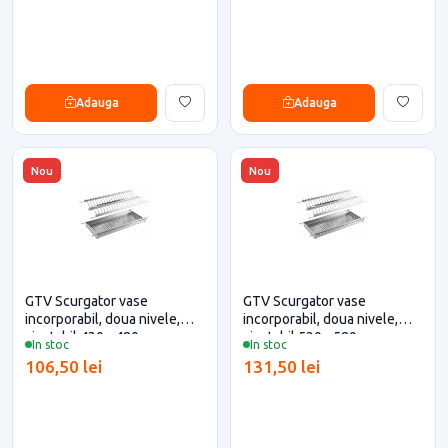
Adauga
Adauga
Nou
Nou
GTV Scurgator vase
GTV Scurgator vase
incorporabil, doua nivele,
incorporabil, doua nivele,
ajustabil 430 - 480 mm, corp
ajustabil 530 - 580 mm, corp
In stoc
In stoc
500, inox pentru casa si
600, inox pentru casa si
106,50 lei
131,50 lei
proiecte eficiente
proiecte eficiente