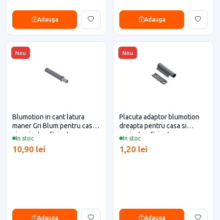
Adauga
Adauga
Nou
Nou
Blumotion in cant latura
Placuta adaptor blumotion
maner Gri Blum pentru casa
dreapta pentru casa si
si proiecte eficiente
proiecte eficiente
In stoc
In stoc
10,90 lei
1,20 lei
Adauga
Adauga