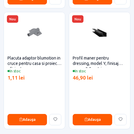
Nou
Nou
Placuta adaptor blumotion in
Profil maner pentru
cruce pentru casa si proiecte
dressing, model Y, finisaj
eficiente
negru, 2.5 metri
In stoc
In stoc
1,11 lei
46,90 lei
Adauga
Adauga