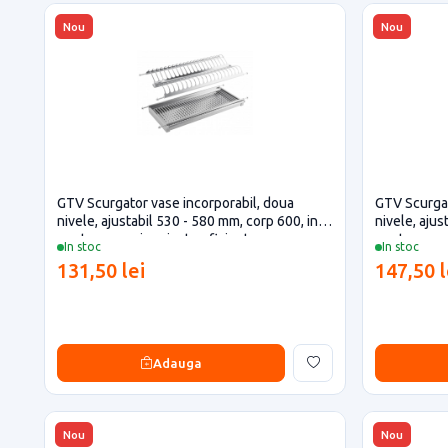
Nou
Nou
GTV Scurgator vase incorporabil, doua
GTV Scurgat
nivele, ajustabil 530 - 580 mm, corp 600, inox
nivele, ajus
pentru casa si proiecte eficiente
pentru casa 
In stoc
In stoc
131,50 lei
147,50 l
Adauga
Nou
Nou