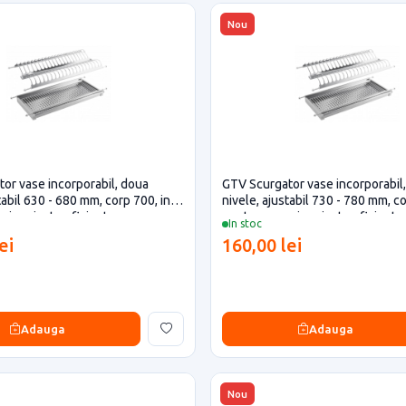
Nou
or vase incorporabil, doua
GTV Scurgator vase incorporabil
tabil 630 - 680 mm, corp 700, inox
nivele, ajustabil 730 - 780 mm, c
si proiecte eficiente
pentru casa si proiecte eficiente
In stoc
ei
160,00 lei
Adauga
Adauga
Nou