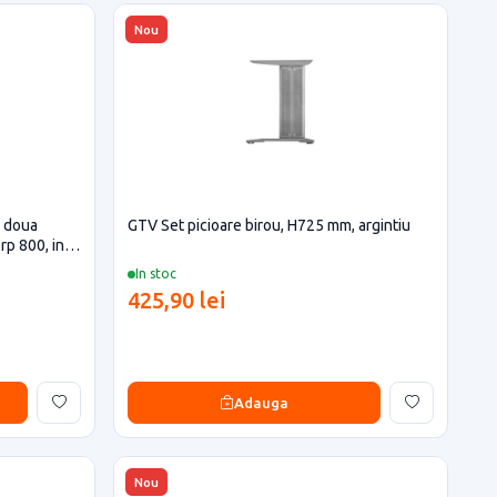
Nou
, doua
GTV Set picioare birou, H725 mm, argintiu
orp 800, inox
In stoc
425,90 lei
Adauga
Nou