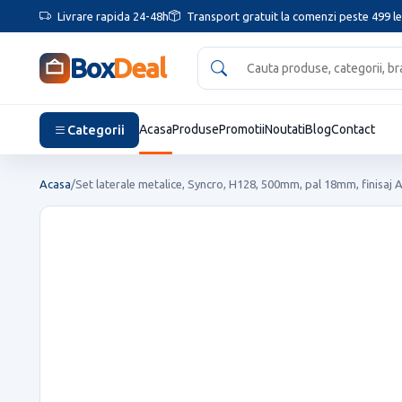
Livrare rapida 24-48h
Transport gratuit la comenzi peste 499 le
Box
Deal
Categorii
Acasa
Produse
Promotii
Noutati
Blog
Contact
Acasa
/
Set laterale metalice, Syncro, H128, 500mm, pal 18mm, finisaj A