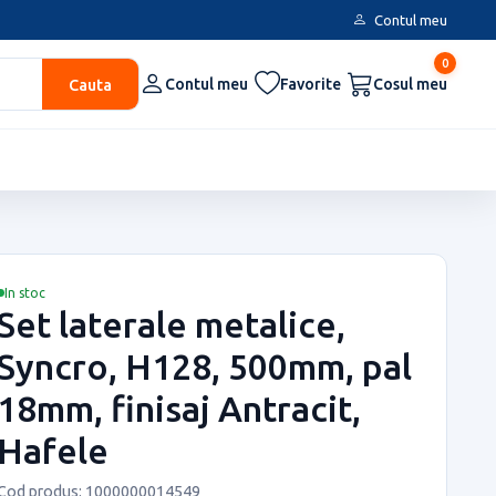
Contul meu
0
Cauta
Contul meu
Favorite
Cosul meu
In stoc
Set laterale metalice,
Syncro, H128, 500mm, pal
18mm, finisaj Antracit,
Hafele
Cod produs: 1000000014549