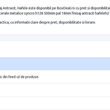
j Antracit, Hafele este disponibil pe BoxDeal.ro cu pret si disponibilit
terale metalice syncro h128 500mm pal 18mm finisaj antracit hafeleh2
tica, cu informatii clare despre pret, disponibilitate si livrare.
ic din feed-ul de produse.