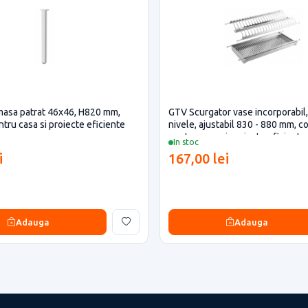
masa patrat 46x46, H820 mm,
GTV Scurgator vase incorporabil
tru casa si proiecte eficiente
nivele, ajustabil 830 - 880 mm, c
pentru casa si proiecte eficiente
In stoc
i
167,00 lei
Adauga
Adauga