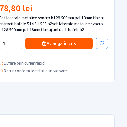
78,80 lei
Set laterale metalice syncro h128 500mm pal 18mm finisaj
antracit hafele 514 31 525 h2set laterale metalice syncro
h128 500mm pal 18mm finisaj antracit hafeleh2
Adauga in cos
Livrare prin curier rapid.
Retur conform legislatiei in vigoare.