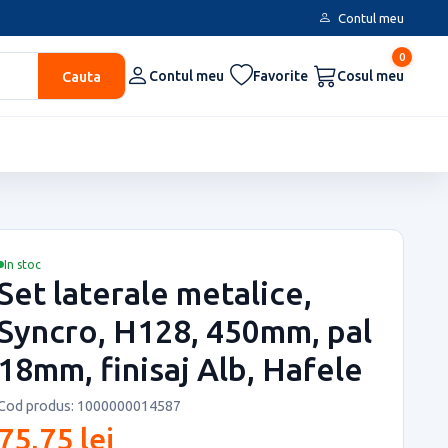
Contul meu
0
Cauta
Contul meu
Favorite
Cosul meu
In stoc
Set laterale metalice,
Syncro, H128, 450mm, pal
18mm, finisaj Alb, Hafele
Cod produs: 1000000014587
75,75 lei