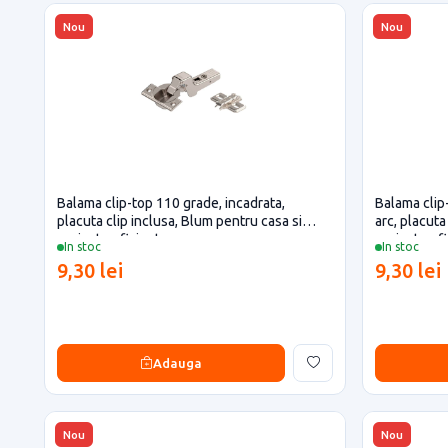
Nou
Nou
Balama clip-top 110 grade, incadrata,
Balama clip-
placuta clip inclusa, Blum pentru casa si
arc, placuta
proiecte eficiente
proiecte ef
In stoc
In stoc
9,30 lei
9,30 lei
Adauga
Nou
Nou