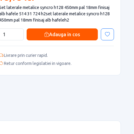
Set laterale metalice syncro h128 450mm pal 18mm finisaj
alb hafele 514 31 724 h2set laterale metalice syncro h128
450mm pal 18mm finisaj alb hafeleh2
Adauga in cos
Livrare prin curier rapid.
Retur conform legislatiei in vigoare.