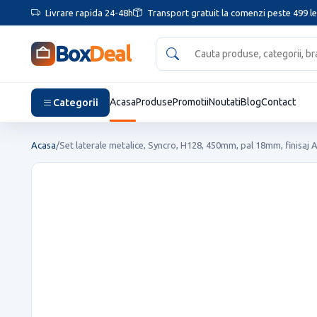
Livrare rapida 24-48h
Transport gratuit la comenzi peste 499 le
Box
Deal
Categorii
Acasa
Produse
Promotii
Noutati
Blog
Contact
Acasa
/
Set laterale metalice, Syncro, H128, 450mm, pal 18mm, finisaj A