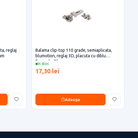
ta, reglaj
Balama clip-top 110 grade, semiaplicata,
lum
blumotion, reglaj 3D, placuta cu diblu
Expando, Blum
In stoc
17,30 lei
Adauga