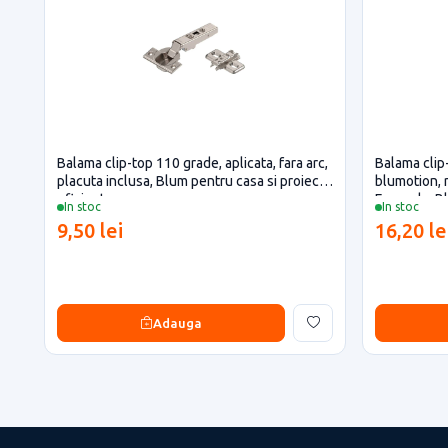
Balama clip-top 110 grade, aplicata, fara arc,
Balama clip-
placuta inclusa, Blum pentru casa si proiecte
blumotion, r
eficiente
Expando, B
In stoc
In stoc
9,50 lei
16,20 le
Adauga