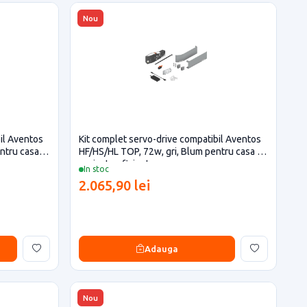
Nou
il Aventos
Kit complet servo-drive compatibil Aventos
ntru casa si
HF/HS/HL TOP, 72w, gri, Blum pentru casa si
proiecte eficiente
In stoc
2.065,90 lei
Adauga
Nou