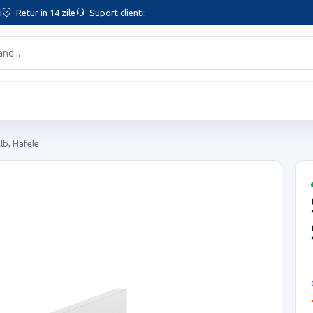
i
Retur in 14 zile
Suport clienti:
lb, Hafele