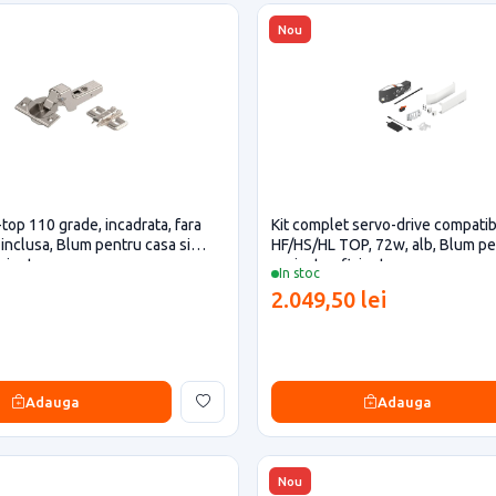
Nou
top 110 grade, incadrata, fara
Kit complet servo-drive compatib
 inclusa, Blum pentru casa si
HF/HS/HL TOP, 72w, alb, Blum pe
iciente
proiecte eficiente
In stoc
2.049,50 lei
Adauga
Adauga
Nou