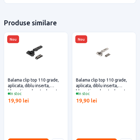
Produse similare
Nou
Nou
Balama clip top 110 grade,
Balama clip top 110 grade,
aplicata, diblu inserta,
aplicata, diblu inserta,
blumotion, placuta dreapta,
blumotion, placuta dreapta,
In stoc
In stoc
Neagru Onix, Blum pentru
Nichelata, Blum pentru casa
19,90 lei
19,90 lei
casa si proiecte eficiente
si proiecte eficiente