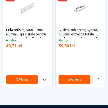
Grila aerisire, 500x80mm,
Glisiera sub sertar, Syncro,
aluminiu, gri, Hafele pentru
300mm, extractie totala,
casa si proiecte eficiente
push to open, Hafele pentru
In stoc
In stoc
casa si proiecte eficiente
48,71 lei
59,50 lei
Adauga
Adauga