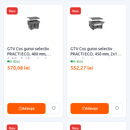
Nou
Nou
GTV Cos gunoi selectiv
GTV Cos gunoi selectiv
PRACTI ECO, 400 mm,
PRACTI ECO, 450 mm, 2x15L,
1x20L+2x10L, antracit
antracit pentru casa si
In stoc
In stoc
pentru casa si proiecte
proiecte eficiente
570,08 lei
552,27 lei
eficiente
Adauga
Adauga
Nou
Nou