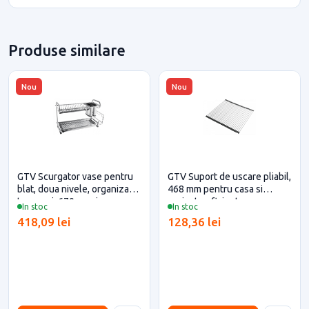
Produse similare
Nou
Nou
GTV Scurgator vase pentru
GTV Suport de uscare pliabil,
blat, doua nivele, organizator
468 mm pentru casa si
tacamuri, 670 mm, inox
proiecte eficiente
In stoc
In stoc
418,09 lei
128,36 lei