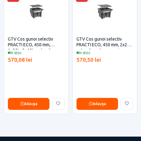
GTV Cos gunoi selectiv
GTV Cos gunoi selectiv
PRACTI ECO, 450 mm,
PRACTI ECO, 450 mm, 2x20L,
1x20L+2x10L, antracit
antracit pentru casa si
In stoc
In stoc
pentru casa si proiecte
proiecte eficiente
570,08 lei
570,50 lei
eficiente
Adauga
Adauga