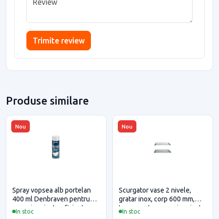
Trimite review
Produse similare
Nou
Nou
Spray vopsea alb portelan
Scurgator vase 2 nivele,
400 ml Denbraven pentru
gratar inox, corp 600 mm,
casa si proiecte eficiente
Inoxa pentru casa si proiecte
In stoc
In stoc
eficiente