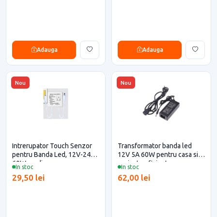
Adauga
Adauga
Nou
Nou
Intrerupator Touch Senzor
Transformator banda led
pentru Banda Led, 12V-24V,
12V 5A 60W pentru casa si
60W, cu dimare
proiecte eficiente
In stoc
In stoc
29,50 lei
62,00 lei