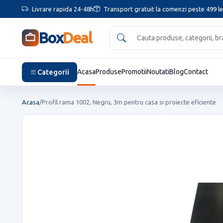
Livrare rapida 24-48h
Transport gratuit la comenzi peste 499 le
Box
Deal
Categorii
Acasa
Produse
Promotii
Noutati
Blog
Contact
Acasa
/
Profil rama 1002, Negru, 3m pentru casa si proiecte eficiente