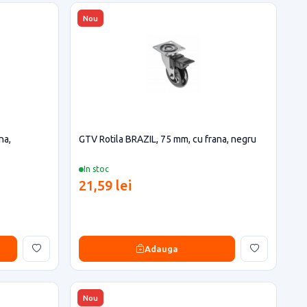
Nou
na,
GTV Rotila BRAZIL, 75 mm, cu frana, negru
In stoc
21,59 lei
Adauga
Nou