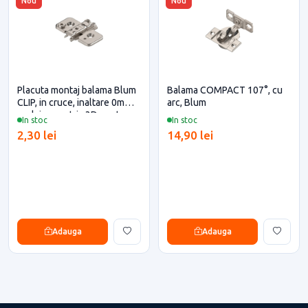
Nou
Nou
Placuta montaj balama Blum
Balama COMPACT 107°, cu
CLIP, in cruce, inaltare 0mm,
arc, Blum
reglaj excentric 3D pentru
In stoc
In stoc
casa si proiecte eficiente
2,30 lei
14,90 lei
Adauga
Adauga