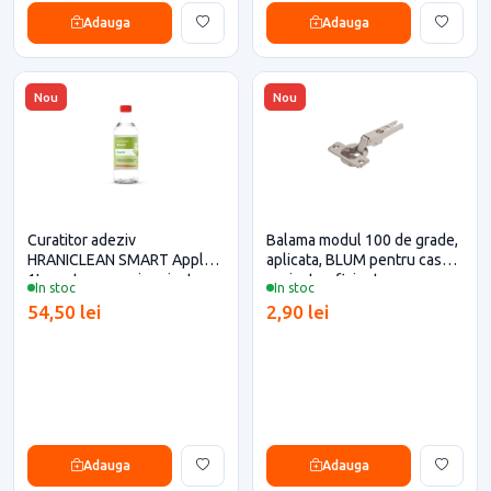
Adauga
Adauga
Nou
Nou
Curatitor adeziv
Balama modul 100 de grade,
HRANICLEAN SMART Apple -
aplicata, BLUM pentru casa si
1L pentru casa si proiecte
proiecte eficiente
In stoc
In stoc
eficiente
54,50 lei
2,90 lei
Adauga
Adauga