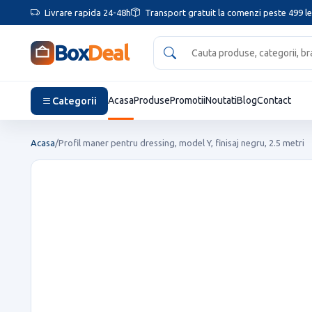
Livrare rapida 24-48h
Transport gratuit la comenzi peste 499 le
Box
Deal
Categorii
Acasa
Produse
Promotii
Noutati
Blog
Contact
Acasa
/
Profil maner pentru dressing, model Y, finisaj negru, 2.5 metri