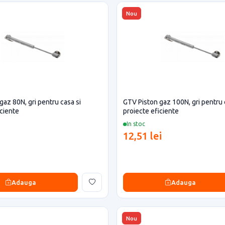
Nou
gaz 80N, gri pentru casa si
GTV Piston gaz 100N, gri pentru 
iciente
proiecte eficiente
In stoc
12,51 lei
Adauga
Adauga
Nou