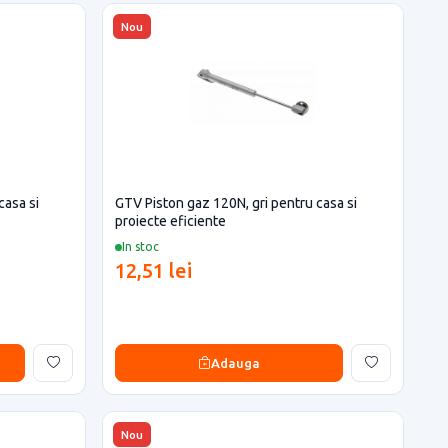
Nou
casa si
GTV Piston gaz 120N, gri pentru casa si
proiecte eficiente
In stoc
12,51 lei
Adauga
Nou