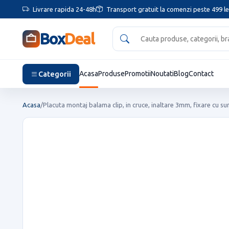
Livrare rapida 24-48h
Transport gratuit la comenzi peste 499 le
Box
Deal
Categorii
Acasa
Produse
Promotii
Noutati
Blog
Contact
Acasa
/
Placuta montaj balama clip, in cruce, inaltare 3mm, fixare cu su