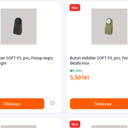
Nou
ier SOFT P3, pvc, finisaj negru
Buton mobilier SOFT P3, pvc, fini
egre
detalii inox
In stoc
5,50 lei
Adauga
Adauga
Nou