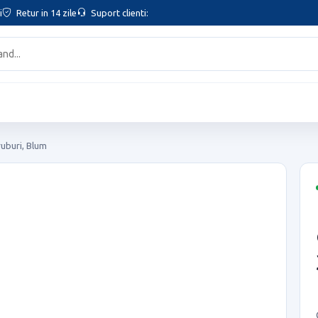
i
Retur in 14 zile
Suport clienti:
ruburi, Blum