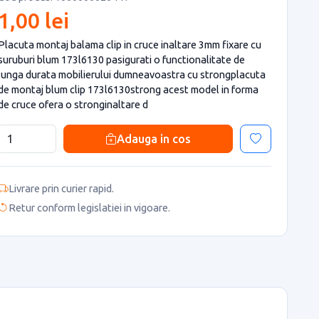
1,00 lei
Placuta montaj balama clip in cruce inaltare 3mm fixare cu
suruburi blum 173l6130 pasigurati o functionalitate de
lunga durata mobilierului dumneavoastra cu strongplacuta
de montaj blum clip 173l6130strong acest model in forma
de cruce ofera o stronginaltare d
Adauga in cos
Livrare prin curier rapid.
Retur conform legislatiei in vigoare.