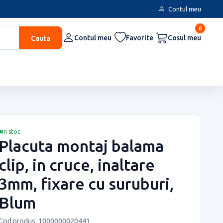
Contul meu
0
Cauta
Contul meu
Favorite
Cosul meu
In stoc
Placuta montaj balama
clip, in cruce, inaltare
3mm, fixare cu suruburi,
Blum
Cod produs: 1000000020441