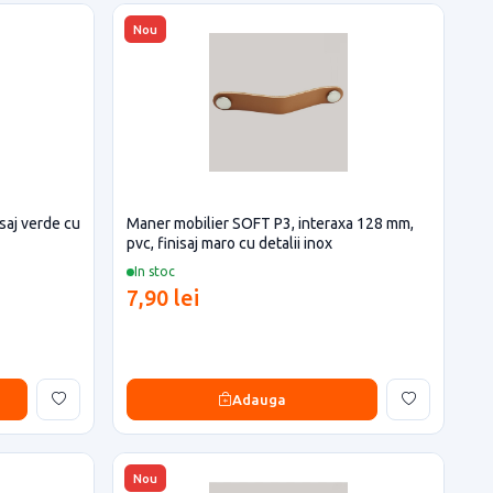
Nou
saj verde cu
Maner mobilier SOFT P3, interaxa 128 mm,
pvc, finisaj maro cu detalii inox
In stoc
7,90 lei
Adauga
Nou