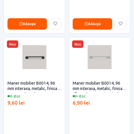
Adauga
Adauga
Nou
Nou
Maner mobilier B0014, 96
Maner mobilier B0014, 96
mm interaxa, metalic, finisaj
mm interaxa, metalic, finisaj
negru mat pentru casa si
alb pentru casa si proiecte
In stoc
In stoc
proiecte eficiente
eficiente
9,60 lei
6,90 lei