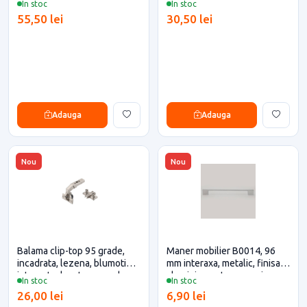
In stoc
In stoc
eficiente
eficiente
55,50 lei
30,50 lei
Adauga
Adauga
Nou
Nou
Balama clip-top 95 grade,
Maner mobilier B0014, 96
incadrata, lezena, blumotion
mm interaxa, metalic, finisaj
integrat, placuta expando
aluminiu pentru casa si
In stoc
In stoc
Blum pentru casa si proiecte
proiecte eficiente
26,00 lei
6,90 lei
eficiente