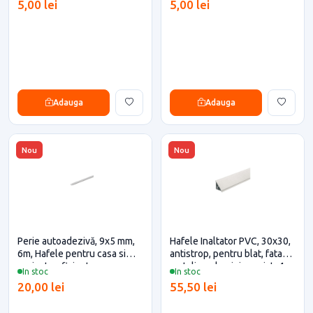
5,00 lei
5,00 lei
Adauga
Adauga
Nou
Nou
Perie autoadezivă, 9x5 mm,
Hafele Inaltator PVC, 30x30,
6m, Hafele pentru casa si
antistrop, pentru blat, fata
proiecte eficiente
metalica, aluminiu periat, 4
In stoc
In stoc
metri (debitare maxim 3
20,00 lei
55,50 lei
metri)