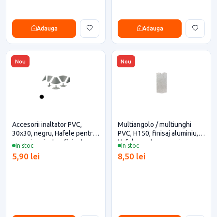
Adauga
Adauga
Nou
Nou
Accesorii inaltator PVC,
Multiangolo / multiunghi
30x30, negru, Hafele pentru
PVC, H150, finisaj aluminiu,
casa si proiecte eficiente
Hafele pentru casa si
In stoc
In stoc
proiecte eficiente
5,90 lei
8,50 lei