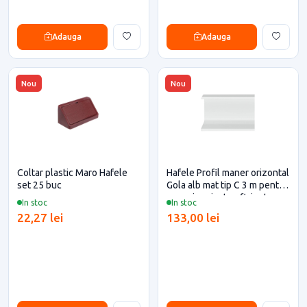
Adauga
Adauga
Nou
Nou
Coltar plastic Maro Hafele
Hafele Profil maner orizontal
set 25 buc
Gola alb mat tip C 3 m pentru
casa si proiecte eficiente
In stoc
In stoc
22,27 lei
133,00 lei