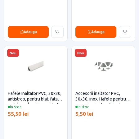
Adauga
Adauga
Nou
Nou
Hafele Inaltator PVC, 30x30,
Accesorii inaltator PVC,
antistrop, pentru blat, fata
30x30, inox, Hafele pentru
metalica, aluminiu periat, 4
casa si proiecte eficiente
In stoc
In stoc
metri (debitare maxim 3
55,50 lei
5,50 lei
metri)