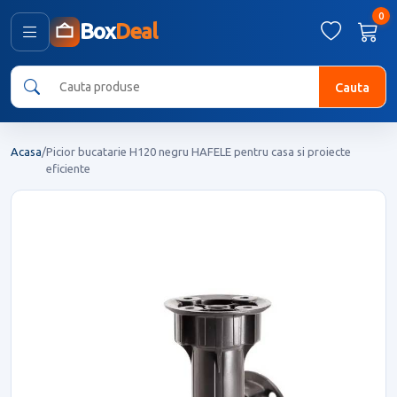
0
Box
Deal
Cauta
Acasa
/
Picior bucatarie H120 negru HAFELE pentru casa si proiecte
eficiente