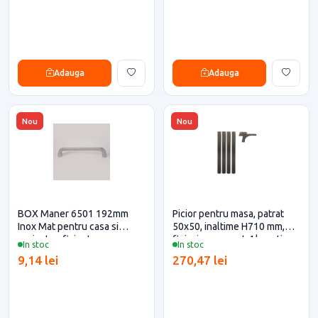
Adauga
Adauga
Nou
Nou
BOX Maner 6501 192mm
Picior pentru masa, patrat
Inox Mat pentru casa si
50x50, inaltime H710 mm,
proiecte eficiente
finisaj negru, set 4 bucati
In stoc
In stoc
9,14 lei
270,47 lei