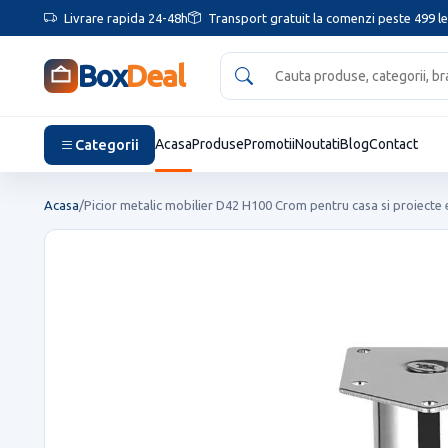
Livrare rapida 24-48h
Transport gratuit la comenzi peste 499 le
Box
Deal
Categorii
Acasa
Produse
Promotii
Noutati
Blog
Contact
Acasa
/
Picior metalic mobilier D42 H100 Crom pentru casa si proiecte 