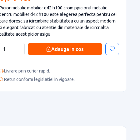
Picior metalic mobilier d42 h100 crom ppiciorul metalic
pentru mobilier d42 h100 este alegerea perfecta pentru cei
care doresc sa icircmbine stabilitatea cu un aspect modern
si elegant fabricat cu atentie din materiale de icircnalta
calitate acest picior asigu
Adauga in cos
Livrare prin curier rapid.
Retur conform legislatiei in vigoare.