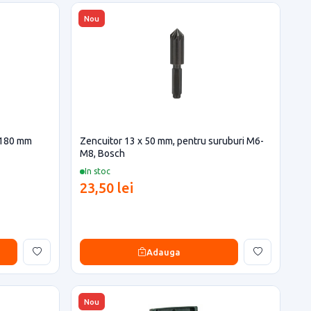
Nou
 180 mm
Zencuitor 13 x 50 mm, pentru suruburi M6-
M8, Bosch
In stoc
23,50 lei
Adauga
Nou