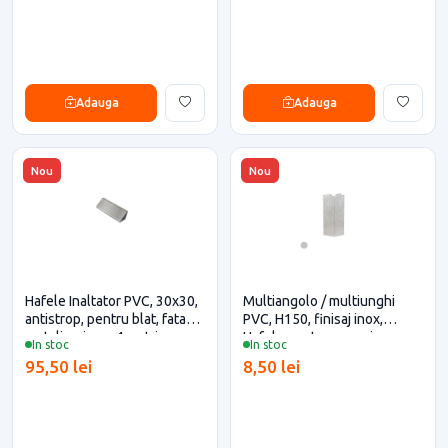
Adauga
Adauga
Nou
Nou
Hafele Inaltator PVC, 30x30,
Multiangolo / multiunghi
antistrop, pentru blat, fata
PVC, H150, finisaj inox,
metalica, inox, 4 metri
Hafele pentru casa si
In stoc
In stoc
(debitare maxim 3 metri)
proiecte eficiente
95,50 lei
8,50 lei