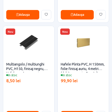
Adauga
Adauga
Nou
Nou
Multiangolo / multiunghi
Hafele Plinta PVC, H 150mm,
PVC, H150, finisaj negru,
folie finisaj auriu, 4 metri
Hafele pentru casa si
(debitare maxim 3 metri)
In stoc
In stoc
proiecte eficiente
pentru casa si proiecte
8,50 lei
99,90 lei
eficiente