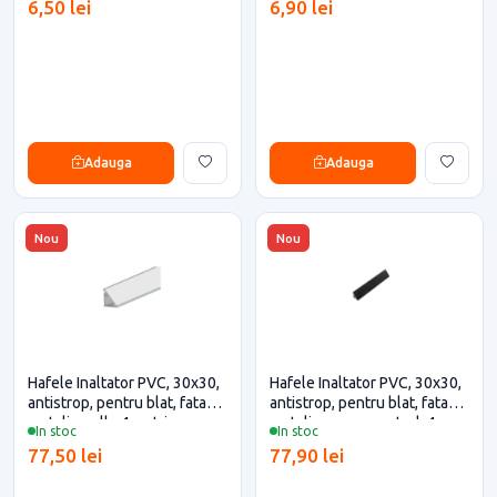
6,50 lei
6,90 lei
Adauga
Adauga
Nou
Nou
Hafele Inaltator PVC, 30x30,
Hafele Inaltator PVC, 30x30,
antistrop, pentru blat, fata
antistrop, pentru blat, fata
metalica, alb, 4 metri
metalica, negru neted, 4
In stoc
In stoc
(debitare maxim 3 metri)
metri (debitare maxim 3
77,50 lei
77,90 lei
metri)