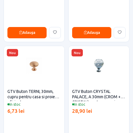
Adauga
Adauga
Nou
Nou
GTV Buton TERNI, 30mm,
GTV Buton CRYSTAL
cupru pentru casa si proiecte
PALACE, A 30mm (CROM +
eficiente
CRISTAL) pentru casa si
In stoc
In stoc
proiecte eficiente
6,73 lei
28,90 lei