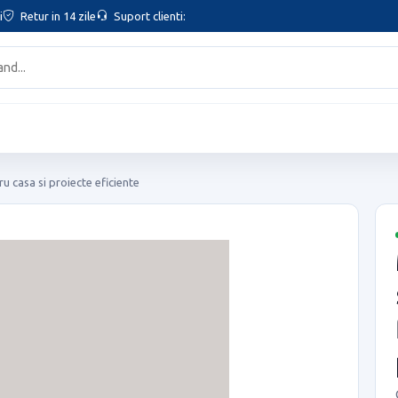
i
Retur in 14 zile
Suport clienti:
u casa si proiecte eficiente