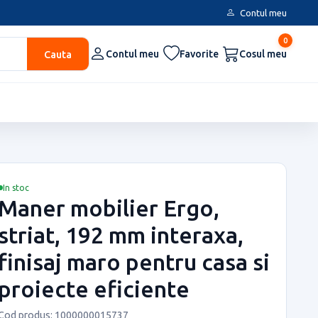
Contul meu
0
Cauta
Contul meu
Favorite
Cosul meu
In stoc
Maner mobilier Ergo,
striat, 192 mm interaxa,
finisaj maro pentru casa si
proiecte eficiente
Cod produs: 1000000015737