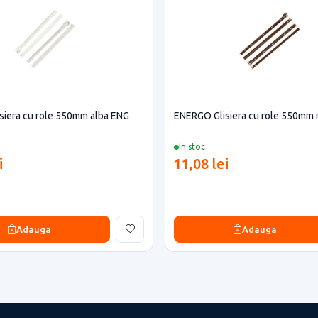
siera cu role 550mm alba ENG
ENERGO Glisiera cu role 550mm
In stoc
i
11,08 lei
Adauga
Adauga