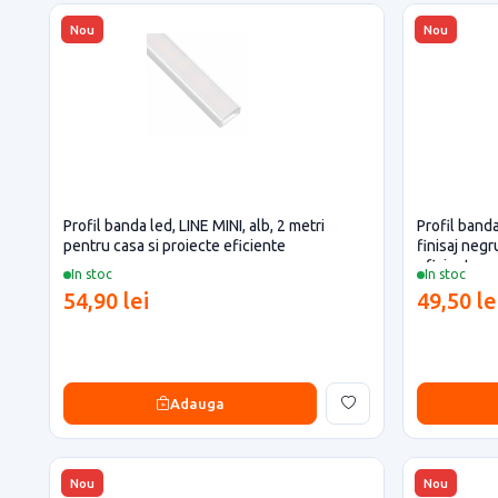
Nou
Nou
Profil banda led, LINE MINI, alb, 2 metri
Profil banda
pentru casa si proiecte eficiente
finisaj negr
eficiente
In stoc
In stoc
54,90 lei
49,50 le
Adauga
Nou
Nou