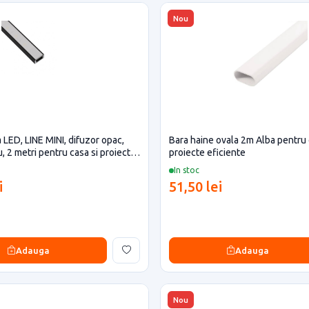
Nou
 LED, LINE MINI, difuzor opac,
Bara haine ovala 2m Alba pentru 
u, 2 metri pentru casa si proiecte
proiecte eficiente
In stoc
i
51,50 lei
Adauga
Adauga
Nou