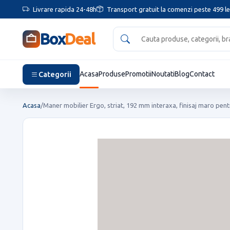
Livrare rapida 24-48h
Transport gratuit la comenzi peste 499 le
Box
Deal
Categorii
Acasa
Produse
Promotii
Noutati
Blog
Contact
Acasa
/
Maner mobilier Ergo, striat, 192 mm interaxa, finisaj maro pentr