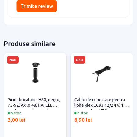
Trimite review
Produse similare
Nou
Nou
Picior bucatarie, H80, negru,
Cablu de conectare pentru
75-92, Axilo 48, HAFELE
lipire Riex EC93 12/24 V, 1,8
pentru casa si proiecte
m, conectori MINI
In stoc
In stoc
eficiente
3,00 lei
8,90 lei