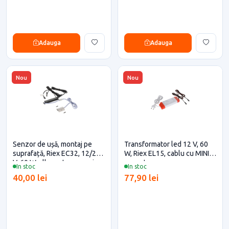
Adauga
Adauga
Nou
Nou
Senzor de ușă, montaj pe
Transformator led 12 V, 60
suprafață, Riex EC32, 12/24
W, Riex EL15, cablu cu MINI
V, 60 W, alb pentru casa si
conector
In stoc
In stoc
proiecte eficiente
40,00 lei
77,90 lei