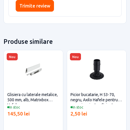
Trimite review
Produse similare
Nou
Nou
Glisiera cu laterale metalice,
Picior bucatarie, H 53-70,
500 mm, alb, Matrixbox
negru, Axilo Hafele pentru
Hafele
casa si proiecte eficiente
In stoc
In stoc
145,50 lei
2,50 lei