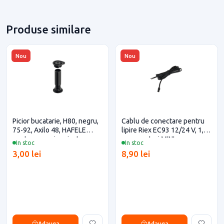
Produse similare
Nou
Nou
Picior bucatarie, H80, negru,
Cablu de conectare pentru
75-92, Axilo 48, HAFELE
lipire Riex EC93 12/24 V, 1,8
pentru casa si proiecte
m, conectori MINI
In stoc
In stoc
eficiente
3,00 lei
8,90 lei
Adauga
Adauga