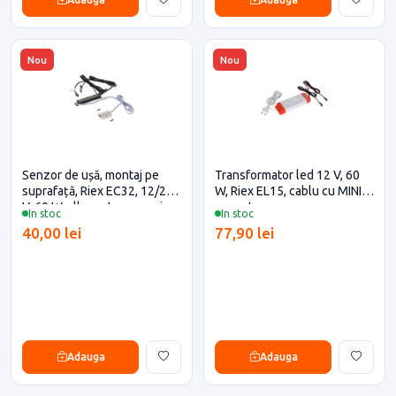
Nou
Nou
Senzor de ușă, montaj pe
Transformator led 12 V, 60
suprafață, Riex EC32, 12/24
W, Riex EL15, cablu cu MINI
V, 60 W, alb pentru casa si
conector
In stoc
In stoc
proiecte eficiente
40,00 lei
77,90 lei
Adauga
Adauga