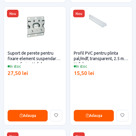
Nou
Nou
Suport de perete pentru
Profil PVC pentru plinta
fixare element suspendare
pal/mdf, transparent, 2.5 m,
corp inferior, Hafele
Hafele
In stoc
In stoc
27,50 lei
15,50 lei
Adauga
Adauga