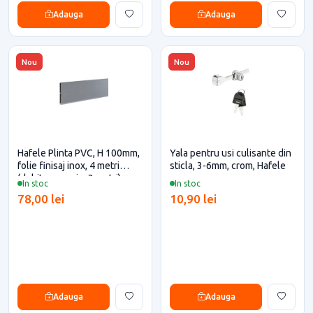
Adauga
Adauga
Nou
Nou
Hafele Plinta PVC, H 100mm,
Yala pentru usi culisante din
folie finisaj inox, 4 metri
sticla, 3-6mm, crom, Hafele
(debitare maxim 3 metri)
In stoc
In stoc
pentru casa si proiecte
78,00 lei
10,90 lei
eficiente
Adauga
Adauga