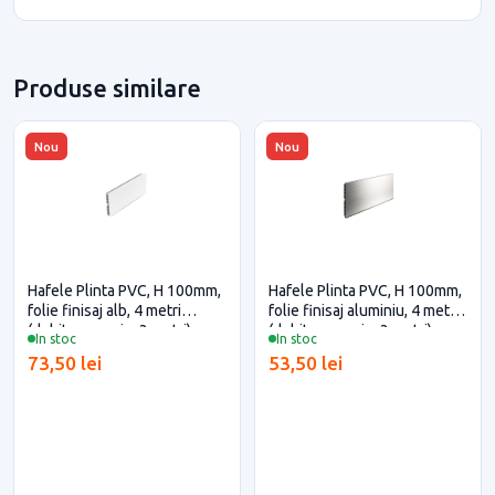
Produse similare
Nou
Nou
Hafele Plinta PVC, H 100mm,
Hafele Plinta PVC, H 100mm,
folie finisaj alb, 4 metri
folie finisaj aluminiu, 4 metri
(debitare maxim 3 metri)
(debitare maxim 3 metri)
In stoc
In stoc
pentru casa si proiecte
pentru casa si proiecte
73,50 lei
53,50 lei
eficiente
eficiente