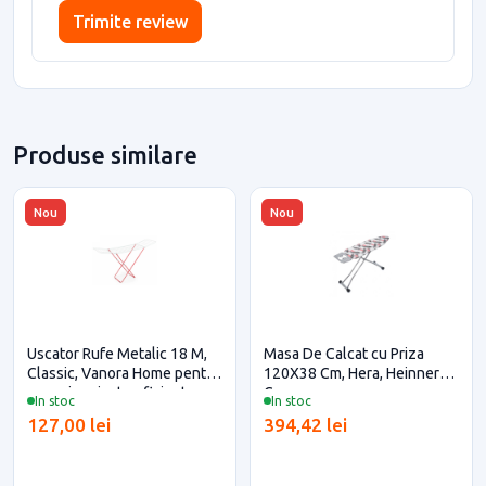
Trimite review
Produse similare
Nou
Nou
Uscator Rufe Metalic 18 M,
Masa De Calcat cu Priza
Classic, Vanora Home pentru
120Х38 Cm, Hera, Heinner
casa si proiecte eficiente
Care
In stoc
In stoc
127,00 lei
394,42 lei