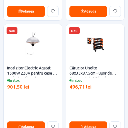
Adauga
Adauga
Nou
Nou
Incalzitor Electric Agatat
Cărucior Unelte
1500W 220V pentru casa si
68x35x87.5cm - Ușor de
proiecte eficiente
Transportat, 4 Tăvi de
In stoc
In stoc
Depozitare pentru casa si
901,50 lei
496,71 lei
proiecte eficiente
Adauga
Adauga