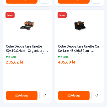
Nou
Nou
Cutie Depozitare Unelte
Cutie Depozitare Unelte Cu
50x30x24cm - Organizare
Sertare 45x26x32cm -
Eficientă cu Tavă Detașabilă
Organizare Eficientă și
In stoc
In stoc
Durabilă
285,62 lei
405,60 lei
Adauga
Adauga