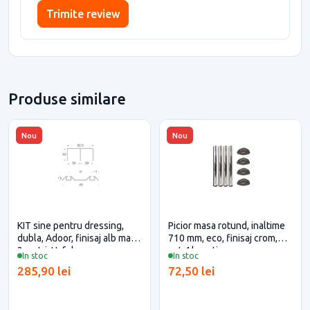
Trimite review
Produse similare
Nou
Nou
KIT sine pentru dressing,
Picior masa rotund, inaltime
dubla, Adoor, finisaj alb mat,
710 mm, eco, finisaj crom,
3 metri, Hafele
set 4 bucati
In stoc
In stoc
285,90 lei
72,50 lei