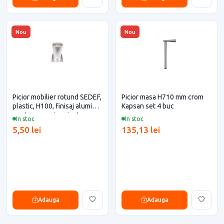
Nou
Nou
Picior mobilier rotund SEDEF,
Picior masa H710 mm crom
plastic, H100, finisaj aluminiu
Kapsan set 4 buc
pentru casa si proiecte
In stoc
In stoc
eficiente
5,50 lei
135,13 lei
Adauga
Adauga