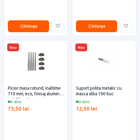
Adauga
Adauga
Nou
Nou
Picior masa rotund, inaltime
Suport polita metalic cu
710 mm, eco, finisaj aluminiu,
masca alba 100 buc
set 4 bucati
In stoc
In stoc
73,50 lei
12,50 lei