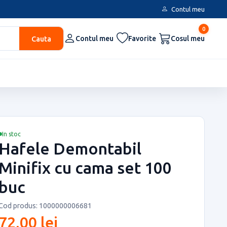
Contul meu
0
Cauta
Contul meu
Favorite
Cosul meu
In stoc
Hafele Demontabil
Minifix cu cama set 100
buc
Cod produs: 1000000006681
72,00 lei