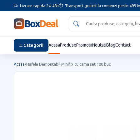
Livrare rapida 24-48h
Transport gratuit la comenzi peste 499 le
Box
Deal
Categorii
Acasa
Produse
Promotii
Noutati
Blog
Contact
Acasa
/
Hafele Demontabil Minifix cu cama set 100 buc