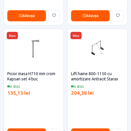
Adauga
Adauga
Nou
Nou
Picior masa H710 mm crom
Lift haine 800-1150 cu
Kapsan set 4 buc
amortizare Antracit Starax
In stoc
In stoc
135,13 lei
204,38 lei