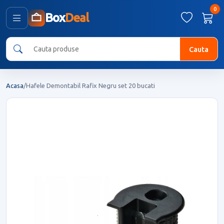
0
Box
Deal
Cauta
Acasa
/
Hafele Demontabil Rafix Negru set 20 bucati