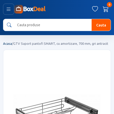
0
Box
Deal
Cauta
Acasa
/
GTV Suport pantofi SMART, cu amortizare, 700 mm, gri antracit