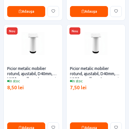
Adauga
Adauga
Nou
Nou
Picior metalic mobilier
Picior metalic mobilier
rotund, ajustabil, D40mm,
rotund, ajustabil, D40mm,
H120mm, alb pentru casa si
H100mm, alb pentru casa si
In stoc
In stoc
proiecte eficiente
proiecte eficiente
8,50 lei
7,50 lei
Adauga
Adauga