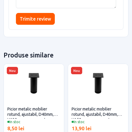
Trimite review
Produse similare
Nou
Nou
Picior metalic mobilier
Picior metalic mobilier
rotund, ajustabil, D40mm,
rotund, ajustabil, D40mm,
H120mm, negru pentru casa
H150mm, negru pentru casa
In stoc
In stoc
si proiecte eficiente
si proiecte eficiente
8,50 lei
13,90 lei