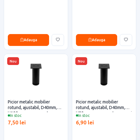
Adauga
Adauga
Nou
Nou
Picior metalic mobilier
Picior metalic mobilier
rotund, ajustabil, D40mm,
rotund, ajustabil, D40mm,
H100mm, negru pentru casa
H80mm, negru pentru casa si
In stoc
In stoc
si proiecte eficiente
proiecte eficiente
7,50 lei
6,90 lei