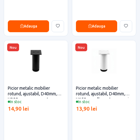
Adauga
Adauga
Nou
Nou
Picior metalic mobilier
Picior metalic mobilier
rotund, ajustabil, D40mm,
rotund, ajustabil, D40mm,
H200mm, negru pentru casa
H150mm, alb pentru casa si
In stoc
In stoc
si proiecte eficiente
proiecte eficiente
14,90 lei
13,90 lei