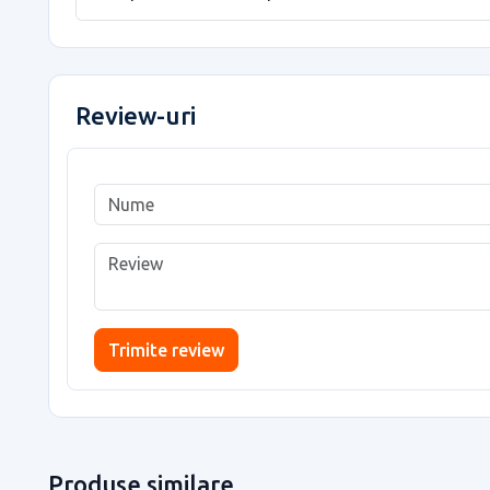
Review-uri
Trimite review
Produse similare