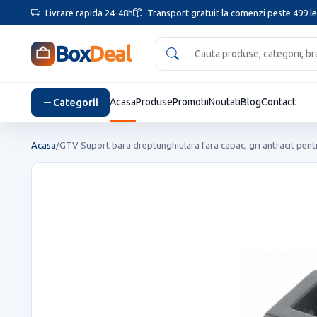
Livrare rapida 24-48h
Transport gratuit la comenzi peste 499 le
Box
Deal
Categorii
Acasa
Produse
Promotii
Noutati
Blog
Contact
Acasa
/
GTV Suport bara dreptunghiulara fara capac, gri antracit pentr