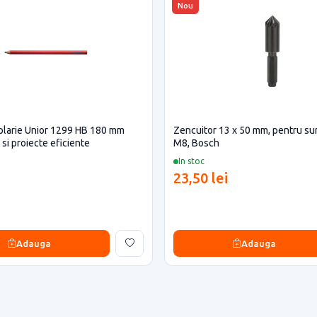
Nou
plarie Unior 1299 HB 180 mm
Zencuitor 13 x 50 mm, pentru su
si proiecte eficiente
M8, Bosch
In stoc
23,50 lei
Adauga
Adauga