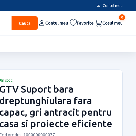
Contul meu
0
Cauta
Contul meu
Favorite
Cosul meu
In stoc
GTV Suport bara
dreptunghiulara fara
capac, gri antracit pentru
casa si proiecte eficiente
Cod produs: 1000000000077