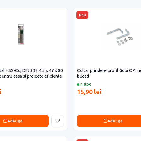
Nou
al HSS-Co, DIN 338 4.5 x 47 x 80
Coltar prindere profil Gola OP, me
entru casa si proiecte eficiente
bucati
In stoc
i
15,90 lei
Adauga
Adauga